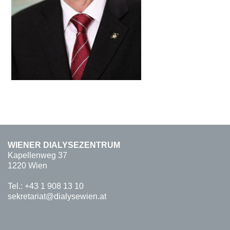
WIENER DIALYSEZENTRUM
Kapellenweg 37
1220 Wien
Tel.:
+43 1 908 13 10
sekretariat@dialysewien.at