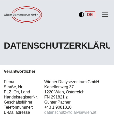
DE
EN
DATENSCHUTZERKLÄRU
Verantwortlicher
Firma
Wiener Dialysezentrum GmbH
Straße, Nr.
Kapellenweg 37
PLZ, Ort, Land
1220 Wien, Österreich
HandelsregisterNr.
FN 291821 z
Geschäftsführer
Günter Pacher
Telefonnummer:
+43 1 9081310
E-Mailadresse
datenschutz@dialysewien.at