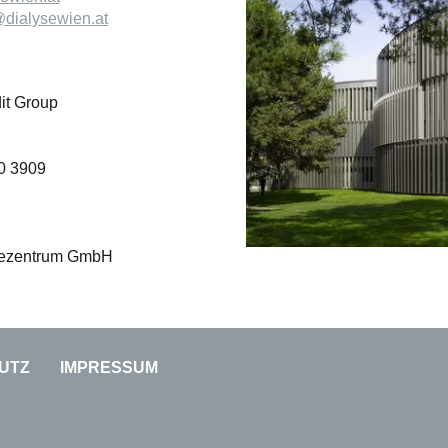
dialysewien.at
it Group
0 3909
sezentrum GmbH
UTZ
IMPRESSUM