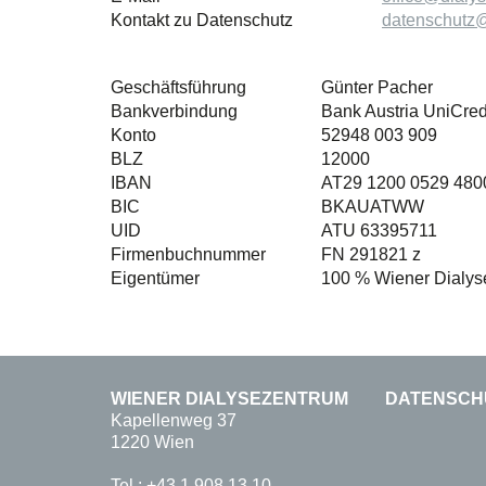
Kontakt zu Datenschutz
datenschutz@
Geschäftsführung
Günter Pacher
Bankverbindung
Bank Austria UniCred
Konto
52948 003 909
BLZ
12000
IBAN
AT29 1200 0529 480
BIC
BKAUATWW
UID
ATU 63395711
Firmenbuchnummer
FN 291821 z
Eigentümer
100 % Wiener Dialy
WIENER DIALYSEZENTRUM
DATENSCH
Kapellenweg 37
1220 Wien
Tel.:
+43 1 908 13 10